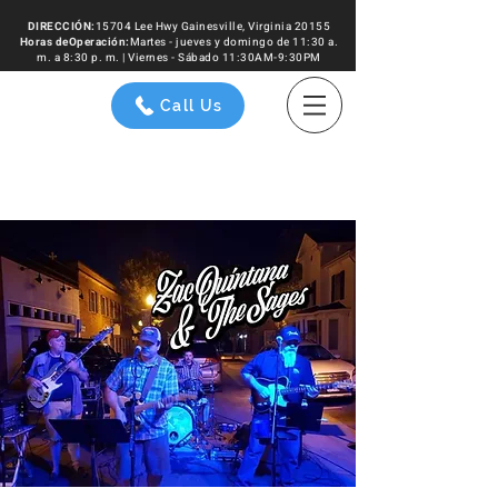
DIRECCIÓN:
15704 Lee Hwy Gainesville, Virginia 20155
Horas de
Operación
:
Martes - jueves y domingo de 11:30 a.
m. a 8:30 p. m. | Viernes - Sábado 11:30AM-9:30PM
Call Us