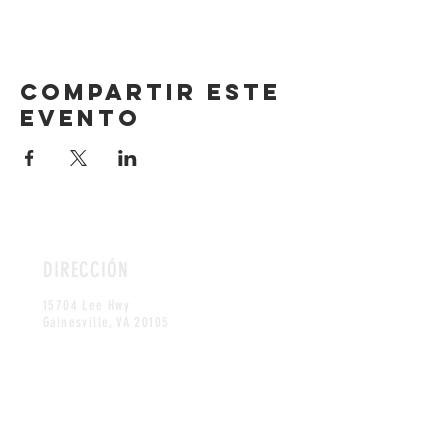
Compartir este
evento
DIRECCIÓN
15704 Lee Hwy
Gainesville, VA 20105
HORAS
martes - jueves y domingo
11:30 - 20:30
Viernes sabado