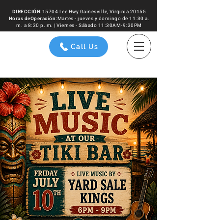
DIRECCIÓN:
15704 Lee Hwy Gainesville, Virginia 20155
Horas de
Operación
:
Martes - jueves y domingo de 11:30 a.
m. a 8:30 p. m. | Viernes - Sábado 11:30AM-9:30PM
Call Us