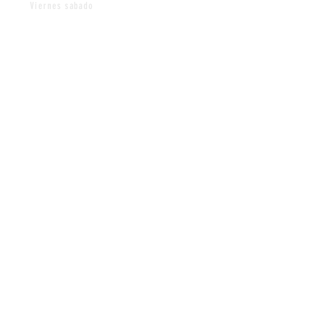
Viernes sabado
11:30 - 21:30
CONTACTO
info@blueridgeseafood.com
Teléfono:
703-754-9852
©2023 por Mariscos Blue Ridge.