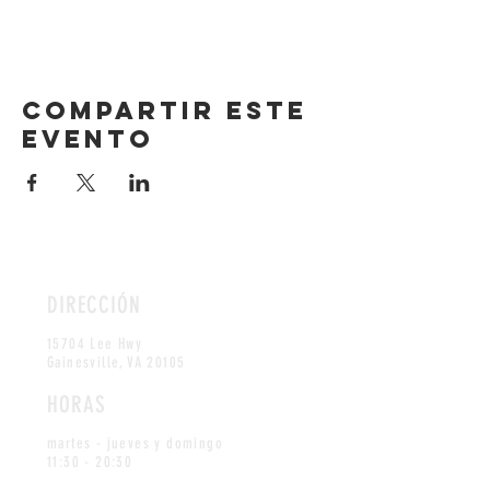
Compartir este
evento
DIRECCIÓN
15704 Lee Hwy
Gainesville, VA 20105
HORAS
martes - jueves y domingo
11:30 - 20:30