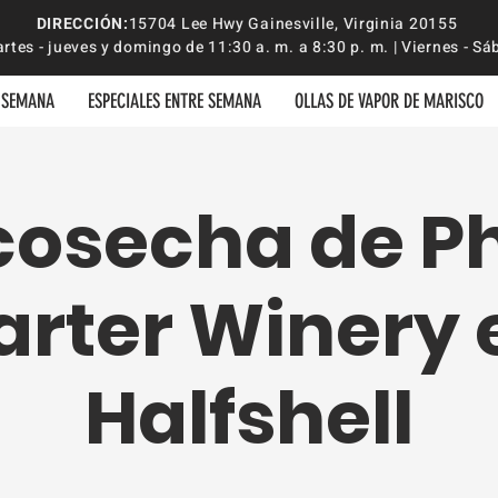
DIRECCIÓN:
15704 Lee Hwy Gainesville, Virginia 20155
rtes - jueves y domingo de 11:30 a. m. a 8:30 p. m. | Viernes -
E SEMANA
ESPECIALES ENTRE SEMANA
OLLAS DE VAPOR DE MARISCO
cosecha de Ph
arter Winery 
Halfshell