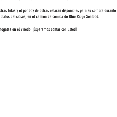
tras fritas y el po' boy de ostras estarán disponibles para su compra durante
s platos deliciosos, en el camión de comida de Blue Ridge Seafood.
 fogatas en el viñedo. ¡Esperamos contar con usted!
uñidos de nuestra sangría de fin de semana tendrán un gran descuento.
 deben ser mayores de 21 años. El día del evento, esté preparado con una iden
dominantemente al aire libre. Recomendamos vestirse de acuerdo al clima y u