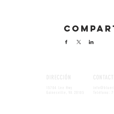
Compar
DIRECCIÓN
CONTACT
15704 Lee Hwy
info@bluer
Gainesville, VA 20105
Teléfono: 