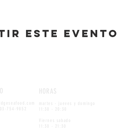
tir este evento
O
HORAS
idgeseafood.com
martes - jueves y domingo
703-754-9852
11:30 - 20:30
Viernes sabado
11:30 - 21:30