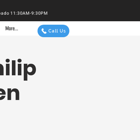
 Sábado 11:30AM-9:30PM
More...
Call Us
ilip
en