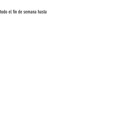
 todo el fin de semana hasta
tificación válida en nuestra mesa
sar zapatos cómodos ya que los