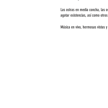
Las ostras en media concha, las os
agotar existencias, así como otro
Música en vivo, hermosas vistas y
Además, todos los aulladores y gr
Detalles adicionales del evento:
Todos los participantes en la cata
de registro.
Este evento es lluvia o sol y pre
asientos serán limitados.