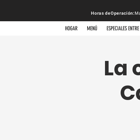
Horas de
Operación
:
Ma
HOGAR
MENÚ
ESPECIALES ENTR
La 
C