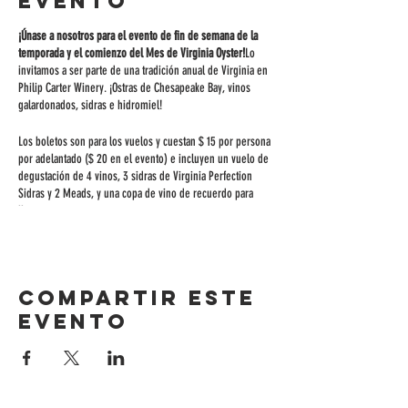
evento
¡Únase a nosotros para el evento de fin de semana de la
temporada y el comienzo del Mes de Virginia Oyster!
Lo
invitamos a ser parte de una tradición anual de Virginia en
Philip Carter Winery. ¡Ostras de Chesapeake Bay, vinos
galardonados, sidras e hidromiel!
Los boletos son para los vuelos y cuestan $ 15 por persona
por adelantado ($ 20 en el evento) e incluyen un vuelo de
degustación de 4 vinos, 3 sidras de Virginia Perfection
Sidras y 2 Meads, y una copa de vino de recuerdo para
llevar a casa.
Las ostras en media concha, las ostras fritas y el po' boy de
ostras estarán disponibles para su compra durante todo el
fin de semana hasta agotar existencias, así como otros
Compartir este
platos deliciosos, en el camión de comida de Blue Ridge
Seafood.
evento
Música en vivo, hermosas vistas y fogatas en el viñedo.
¡Esperamos contar con usted!
Además, todos los aulladores y gruñidos de nuestra