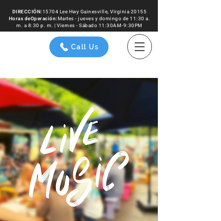
DIRECCIÓN:
15704 Lee Hwy Gainesville, Virginia 20155
Horas de
Operación
:
Martes - jueves y domingo de 11:30 a.
m. a 8:30 p. m. | Viernes - Sábado 11:30AM-9:30PM
Call Us